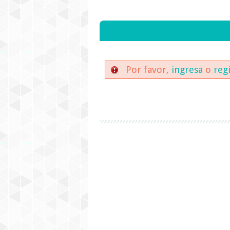
Por favor,
ingresa
o
reg