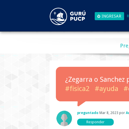
R
Pre
¿Zegarra o Sanchez 
#fisica2
#ayuda
#
preguntado
Mar 8, 2023
por
A