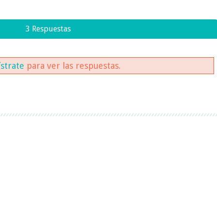
3 Respuestas
ístrate
para ver las respuestas.