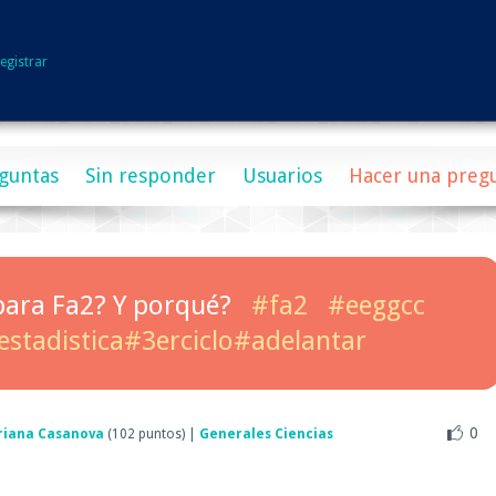
egistrar
guntas
Sin responder
Usuarios
Hacer una preg
para Fa2? Y porqué?
#fa2
#eeggcc
estadistica#3erciclo#adelantar
0
riana Casanova
(
102
puntos)
|
Generales Ciencias