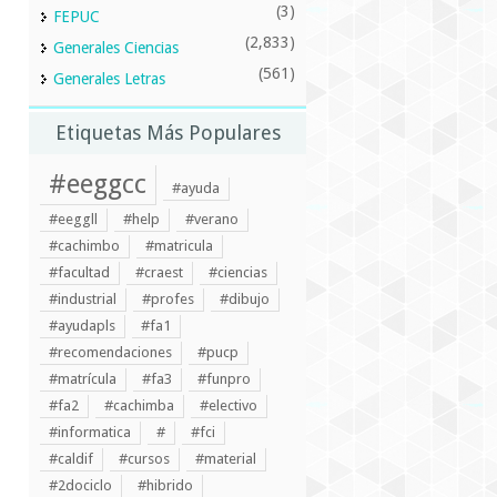
(3)
FEPUC
(2,833)
Generales Ciencias
(561)
Generales Letras
Etiquetas Más Populares
#eeggcc
#ayuda
#eeggll
#help
#verano
#cachimbo
#matricula
#facultad
#craest
#ciencias
#industrial
#profes
#dibujo
#ayudapls
#fa1
#recomendaciones
#pucp
#matrícula
#fa3
#funpro
#fa2
#cachimba
#electivo
#informatica
#
#fci
#caldif
#cursos
#material
#2dociclo
#hibrido