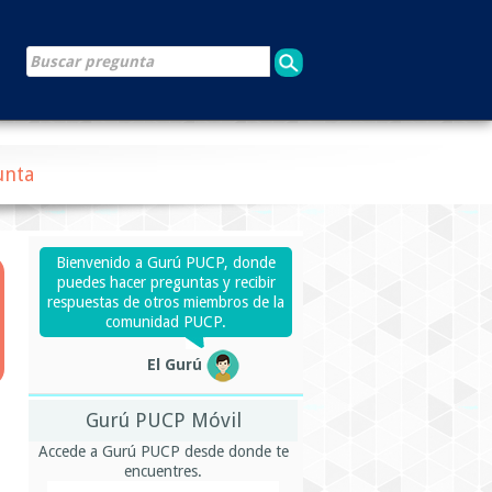
unta
Bienvenido a Gurú PUCP, donde
puedes hacer preguntas y recibir
respuestas de otros miembros de la
comunidad PUCP.
El Gurú
Gurú PUCP Móvil
Accede a Gurú PUCP desde donde te
encuentres.