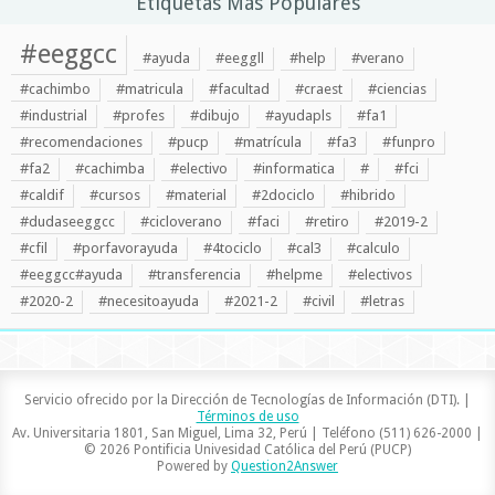
Etiquetas Más Populares
#eeggcc
#ayuda
#eeggll
#help
#verano
#cachimbo
#matricula
#facultad
#craest
#ciencias
#industrial
#profes
#dibujo
#ayudapls
#fa1
#recomendaciones
#pucp
#matrícula
#fa3
#funpro
#fa2
#cachimba
#electivo
#informatica
#
#fci
#caldif
#cursos
#material
#2dociclo
#hibrido
#dudaseeggcc
#cicloverano
#faci
#retiro
#2019-2
#cfil
#porfavorayuda
#4tociclo
#cal3
#calculo
#eeggcc#ayuda
#transferencia
#helpme
#electivos
#2020-2
#necesitoayuda
#2021-2
#civil
#letras
Servicio ofrecido por la Dirección de Tecnologías de Información (DTI). |
Términos de uso
Av. Universitaria 1801, San Miguel, Lima 32, Perú | Teléfono (511) 626-2000 |
© 2026 Pontificia Univesidad Católica del Perú (PUCP)
Powered by
Question2Answer