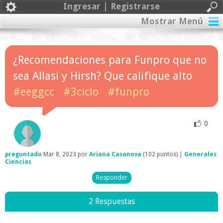
Ingresar | Registrarse
Mostrar Menú
¿Recomendaciones para Funpro que no
sea Allasi y Hirsh? Que califique alto
#eeggcc
#3ciclo
#funpro
0
preguntado
Mar 8, 2023
por
Ariana Casanova
(
102
puntos)
|
Generales
Ciencias
2 Respuestas