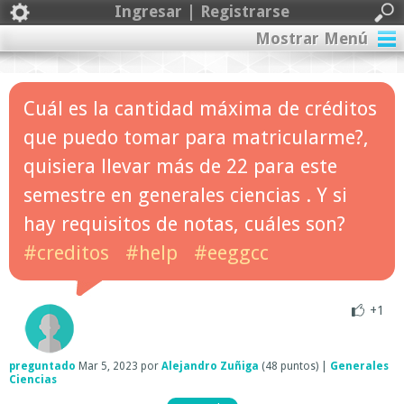
Ingresar | Registrarse
Mostrar Menú
Cuál es la cantidad máxima de créditos
que puedo tomar para matricularme?,
quisiera llevar más de 22 para este
semestre en generales ciencias . Y si
hay requisitos de notas, cuáles son?
#creditos
#help
#eeggcc
+1
preguntado
Mar 5, 2023
por
Alejandro Zuñiga
(
48
puntos)
|
Generales
Ciencias