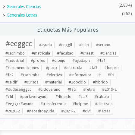
(2,834)
Generales Ciencias
(562)
Generales Letras
Etiquetas Más Populares
#eeggcc
#ayuda
#eeggll
#help
#verano
#cachimbo
#matricula
#facultad
#craest
#ciencias
#industrial
#profes
#dibujo
#ayudapls
#fa1
#recomendaciones
#pucp
#matrícula
#fa3
#funpro
#fa2
#cachimba
#electivo
#informatica
#
#fci
#caldif
#cursos
#material
#2dociclo
#hibrido
#dudaseeggcc
#cicloverano
#faci
#retiro
#2019-2
#cfil
#porfavorayuda
#4tociclo
#cal3
#calculo
#eeggcc#ayuda
#transferencia
#helpme
#electivos
#2020-2
#necesitoayuda
#2021-2
#civil
#letras