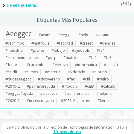
(562)
Generales Letras
Etiquetas Más Populares
#eeggcc
#ayuda
#eeggll
#help
#verano
#cachimbo
#matricula
#facultad
#craest
#ciencias
#industrial
#profes
#dibujo
#ayudapls
#fa1
#recomendaciones
#pucp
#matrícula
#fa2
#fa3
#funpro
#cachimba
#electivo
#informatica
#
#fci
#caldif
#cursos
#material
#2dociclo
#hibrido
#dudaseeggcc
#cicloverano
#faci
#cfil
#retiro
#2019-2
#porfavorayuda
#4tociclo
#cal3
#calculo
#eeggcc#ayuda
#electivos
#transferencia
#helpme
#2020-2
#necesitoayuda
#2021-2
#civil
#letras
Servicio ofrecido por la Dirección de Tecnologías de Información (DTI). |
Términos de uso