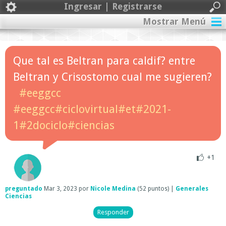
Ingresar | Registrarse
Mostrar Menú
Que tal es Beltran para caldif? entre
Beltran y Crisostomo cual me sugieren?
#eeggcc
#eeggcc#ciclovirtual#et#2021-
1#2dociclo#ciencias
+1
preguntado
Mar 3, 2023
por
Nicole Medina
(
52
puntos)
|
Generales
Ciencias