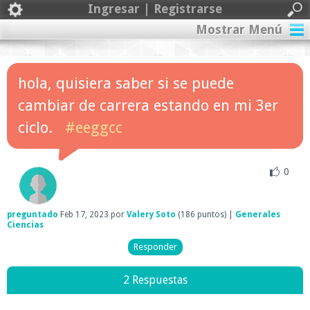
Ingresar | Registrarse
Mostrar Menú
hola, quisiera saber si se puede
cambiar de carrera estando en mi 3er
ciclo.
#eeggcc
0
preguntado
Feb 17, 2023
por
Valery Soto
(
186
puntos)
|
Generales
Ciencias
2 Respuestas