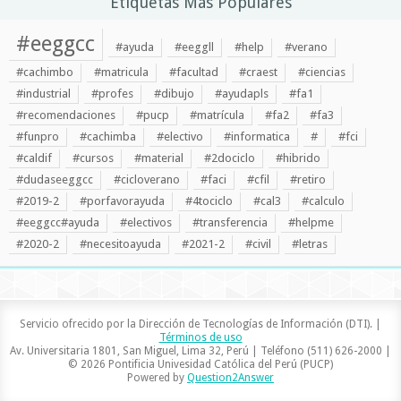
Etiquetas Más Populares
#eeggcc
#ayuda
#eeggll
#help
#verano
#cachimbo
#matricula
#facultad
#craest
#ciencias
#industrial
#profes
#dibujo
#ayudapls
#fa1
#recomendaciones
#pucp
#matrícula
#fa2
#fa3
#funpro
#cachimba
#electivo
#informatica
#
#fci
#caldif
#cursos
#material
#2dociclo
#hibrido
#dudaseeggcc
#cicloverano
#faci
#cfil
#retiro
#2019-2
#porfavorayuda
#4tociclo
#cal3
#calculo
#eeggcc#ayuda
#electivos
#transferencia
#helpme
#2020-2
#necesitoayuda
#2021-2
#civil
#letras
Servicio ofrecido por la Dirección de Tecnologías de Información (DTI). |
Términos de uso
Av. Universitaria 1801, San Miguel, Lima 32, Perú | Teléfono (511) 626-2000 |
© 2026 Pontificia Univesidad Católica del Perú (PUCP)
Powered by
Question2Answer