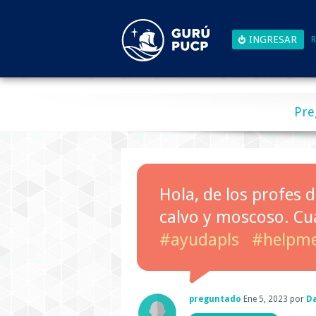
R
Pre
Hola, de los profes 
calvo y moscoso. Cu
#ayudapls
#helpm
preguntado
Ene 5, 2023
por
D