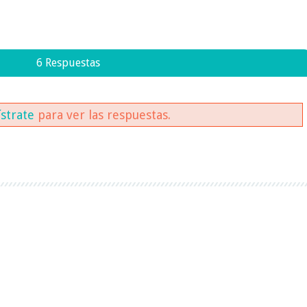
6 Respuestas
ístrate
para ver las respuestas.