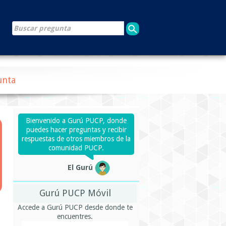
unta
Bienvenido a Gurú PUCP, donde
puedes hacer preguntas y recibir
respuestas de otros miembros de la
comunidad PUCP.
El Gurú
Gurú PUCP Móvil
Accede a Gurú PUCP desde donde te
encuentres.