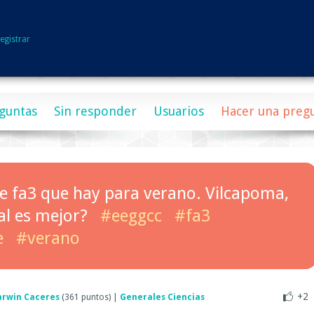
egistrar
guntas
Sin responder
Usuarios
Hacer una preg
de fa3 que hay para verano. Vilcapoma,
al es mejor?
#eeggcc
#fa3
e
#verano
+2
arwin Caceres
(
361
puntos)
|
Generales Ciencias