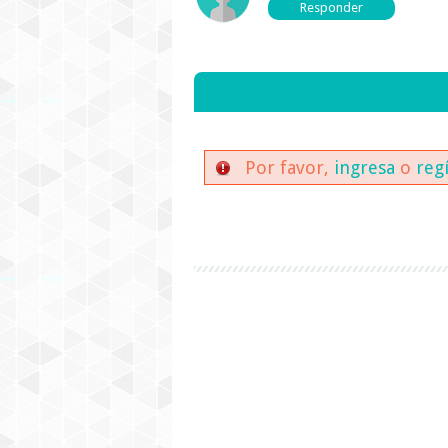
Por favor,
ingresa
o
reg