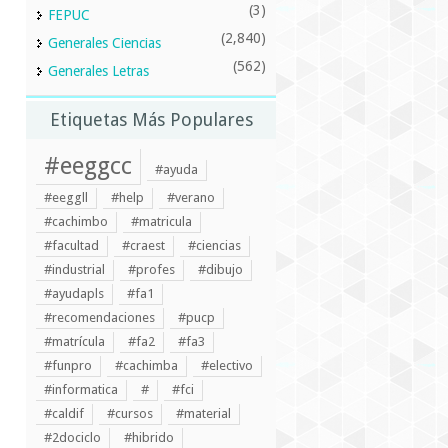
(3)
FEPUC
(2,840)
Generales Ciencias
(562)
Generales Letras
Etiquetas Más Populares
#eeggcc
#ayuda
#eeggll
#help
#verano
#cachimbo
#matricula
#facultad
#craest
#ciencias
#industrial
#profes
#dibujo
#ayudapls
#fa1
#recomendaciones
#pucp
#matrícula
#fa2
#fa3
#funpro
#cachimba
#electivo
#informatica
#
#fci
#caldif
#cursos
#material
#2dociclo
#hibrido