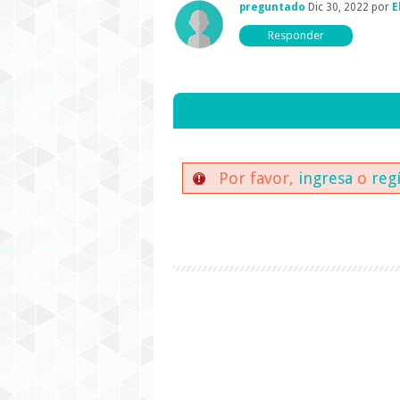
preguntado
Dic 30, 2022
por
E
Por favor,
ingresa
o
reg