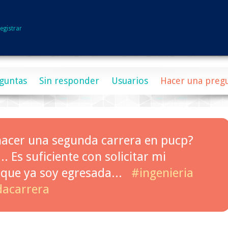
egistrar
guntas
Sin responder
Usuarios
Hacer una preg
hacer una segunda carrera en pucp?
. Es suficiente con solicitar mi
que ya soy egresada...
#ingenieria
acarrera