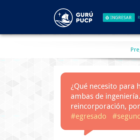
R
Pre
¿Qué necesito para 
ambas de ingeniería..
reincorporación, por
#egresado
#segund