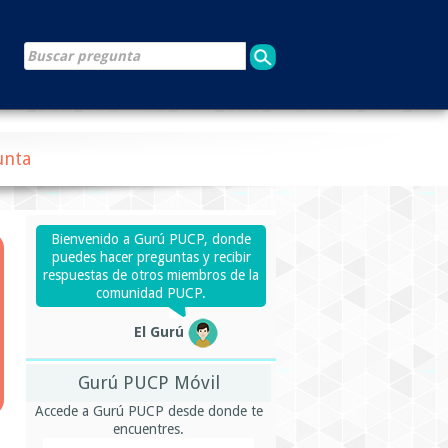
unta
Bienvenido a Gurú PUCP, donde
puedes hacer preguntas y recibir
respuestas de otros miembros de la
comunidad PUCP.
El Gurú
Gurú PUCP Móvil
Accede a Gurú PUCP desde donde te
encuentres.