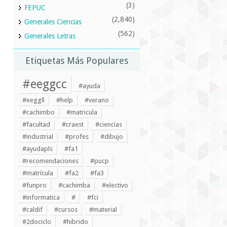
(3)
FEPUC
(2,840)
Generales Ciencias
(562)
Generales Letras
Etiquetas Más Populares
#eeggcc
#ayuda
#eeggll
#help
#verano
#cachimbo
#matricula
#facultad
#craest
#ciencias
#industrial
#profes
#dibujo
#ayudapls
#fa1
#recomendaciones
#pucp
#matrícula
#fa2
#fa3
#funpro
#cachimba
#electivo
#informatica
#
#fci
#caldif
#cursos
#material
#2dociclo
#hibrido