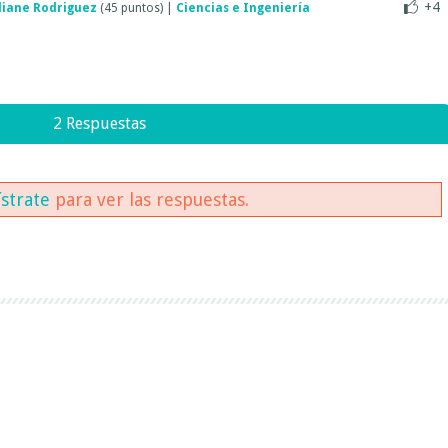
+4
liane Rodriguez
(
45
puntos)
|
Ciencias e Ingeniería
2 Respuestas
ístrate
para ver las respuestas.