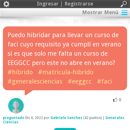
Ingresar | Registrarse
Mostrar Menú
Puedo hibridar para llevar un curso de
faci cuyo requisito ya cumplí en verano
si es que solo me falta un curso de
EEGGCC pero este no abre en verano?
#hibrido
#matricula-hibrido
#generalesciencias
#eeggcc
#faci
0
preguntado
Dic 6, 2022
por
Gabriela Sanchez
(
42
puntos)
|
Generales
Ciencias