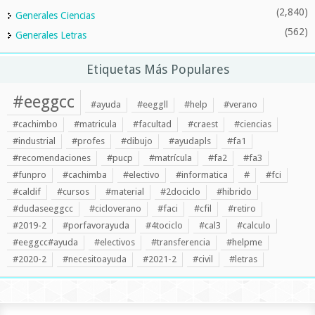
(2,840)
Generales Ciencias
(562)
Generales Letras
Etiquetas Más Populares
#eeggcc
#ayuda
#eeggll
#help
#verano
#cachimbo
#matricula
#facultad
#craest
#ciencias
#industrial
#profes
#dibujo
#ayudapls
#fa1
#recomendaciones
#pucp
#matrícula
#fa2
#fa3
#funpro
#cachimba
#electivo
#informatica
#
#fci
#caldif
#cursos
#material
#2dociclo
#hibrido
#dudaseeggcc
#cicloverano
#faci
#cfil
#retiro
#2019-2
#porfavorayuda
#4tociclo
#cal3
#calculo
#eeggcc#ayuda
#electivos
#transferencia
#helpme
#2020-2
#necesitoayuda
#2021-2
#civil
#letras