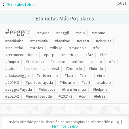
(562)
Generales Letras
Etiquetas Más Populares
#eeggcc
#ayuda
#eeggll
#help
#verano
#cachimbo
#matricula
#facultad
#craest
#ciencias
#industrial
#profes
#dibujo
#ayudapls
#fa1
#recomendaciones
#pucp
#matrícula
#fa2
#fa3
#funpro
#cachimba
#electivo
#informatica
#
#fci
#caldif
#cursos
#material
#2dociclo
#hibrido
#dudaseeggcc
#cicloverano
#faci
#cfil
#retiro
#2019-2
#porfavorayuda
#4tociclo
#cal3
#calculo
#eeggcc#ayuda
#electivos
#transferencia
#helpme
#2020-2
#necesitoayuda
#2021-2
#civil
#letras
Servicio ofrecido por la Dirección de Tecnologías de Información (DTI). |
Términos de uso