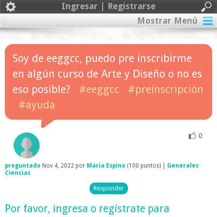
Ingresar | Registrarse
Mostrar Menú
Soy de eeggcc, puedo pre inscribirme
en algún curso de Arte y Diseño o no es
eso posible?
#eeggcc
#preinscripción
#ayuda
0
preguntado
Nov 4, 2022
por
Maria Espino
(
100
puntos)
|
Generales
Ciencias
Por favor,
ingresa
o
regístrate
para