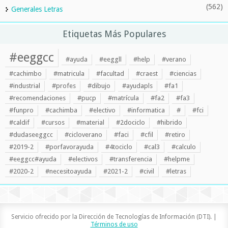
(562)
Generales Letras
Etiquetas Más Populares
#eeggcc
#ayuda
#eeggll
#help
#verano
#cachimbo
#matricula
#facultad
#craest
#ciencias
#industrial
#profes
#dibujo
#ayudapls
#fa1
#recomendaciones
#pucp
#matrícula
#fa2
#fa3
#funpro
#cachimba
#electivo
#informatica
#
#fci
#caldif
#cursos
#material
#2dociclo
#hibrido
#dudaseeggcc
#cicloverano
#faci
#cfil
#retiro
#2019-2
#porfavorayuda
#4tociclo
#cal3
#calculo
#eeggcc#ayuda
#electivos
#transferencia
#helpme
#2020-2
#necesitoayuda
#2021-2
#civil
#letras
Servicio ofrecido por la Dirección de Tecnologías de Información (DTI). |
Términos de uso