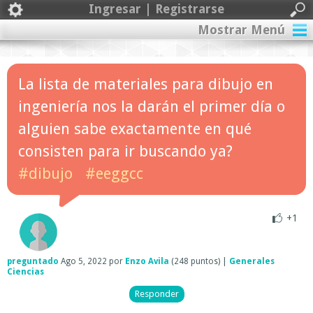
Ingresar | Registrarse
Mostrar Menú
La lista de materiales para dibujo en
ingeniería nos la darán el primer día o
alguien sabe exactamente en qué
consisten para ir buscando ya?
#dibujo
#eeggcc
+1
preguntado
Ago 5, 2022
por
Enzo Avila
(
248
puntos)
|
Generales
Ciencias