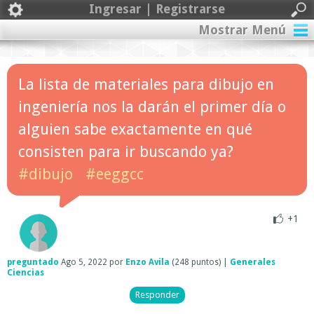
Ingresar | Registrarse
Mostrar Menú
La lista de materiales para dibujo en
ingeniería nos la darán el primer día o
alguien sabe exactamente en qué
consisten para ir buscando ya?
#dibujo
#eeggcc
+1
preguntado
Ago 5, 2022
por
Enzo Avila
(
248
puntos)
|
Generales
Ciencias