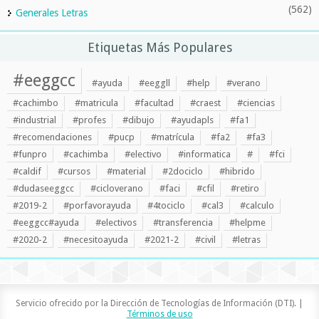
(562)
Generales Letras
Etiquetas Más Populares
#eeggcc
#ayuda
#eeggll
#help
#verano
#cachimbo
#matricula
#facultad
#craest
#ciencias
#industrial
#profes
#dibujo
#ayudapls
#fa1
#recomendaciones
#pucp
#matrícula
#fa2
#fa3
#funpro
#cachimba
#electivo
#informatica
#
#fci
#caldif
#cursos
#material
#2dociclo
#hibrido
#dudaseeggcc
#cicloverano
#faci
#cfil
#retiro
#2019-2
#porfavorayuda
#4tociclo
#cal3
#calculo
#eeggcc#ayuda
#electivos
#transferencia
#helpme
#2020-2
#necesitoayuda
#2021-2
#civil
#letras
Servicio ofrecido por la Dirección de Tecnologías de Información (DTI). |
Términos de uso