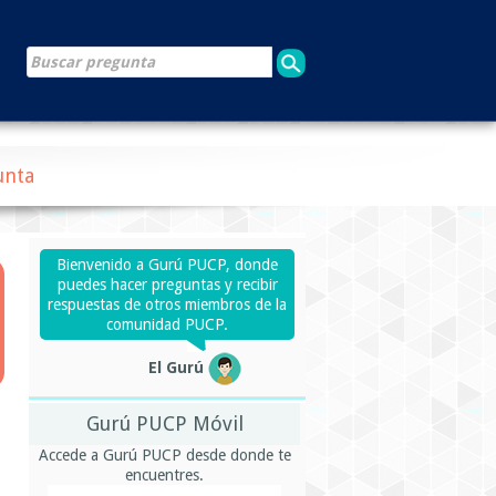
unta
Bienvenido a Gurú PUCP, donde
puedes hacer preguntas y recibir
respuestas de otros miembros de la
comunidad PUCP.
El Gurú
Gurú PUCP Móvil
Accede a Gurú PUCP desde donde te
encuentres.