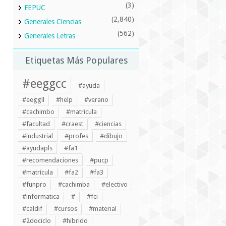
(3)
FEPUC
(2,840)
Generales Ciencias
(562)
Generales Letras
Etiquetas Más Populares
#eeggcc
#ayuda
#eeggll
#help
#verano
#cachimbo
#matricula
#facultad
#craest
#ciencias
#industrial
#profes
#dibujo
#ayudapls
#fa1
#recomendaciones
#pucp
#matrícula
#fa2
#fa3
#funpro
#cachimba
#electivo
#informatica
#
#fci
#caldif
#cursos
#material
#2dociclo
#hibrido