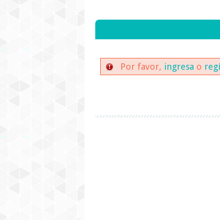
Por favor,
ingresa
o
reg