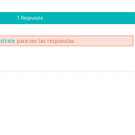
1 Respuesta
ístrate
para ver las respuestas.