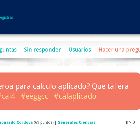
egistrar
guntas
Sin responder
Usuarios
Hacer una preg
roa para calculo aplicado? Que tal era
#cal4
#eeggcc
#calaplicado
0
eonardo Cordova
(
69
puntos)
|
Generales Ciencias