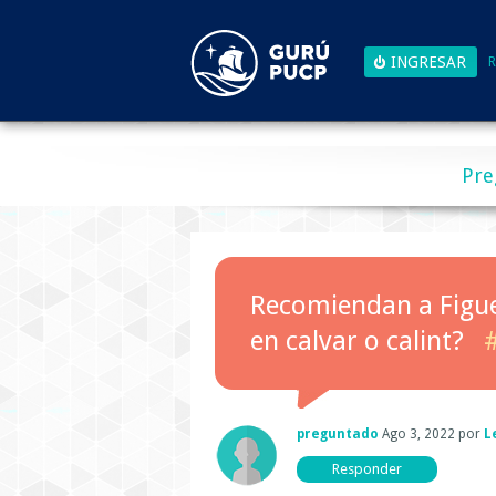
R
Pre
Recomiendan a Figue
en calvar o calint?
preguntado
Ago 3, 2022
por
L