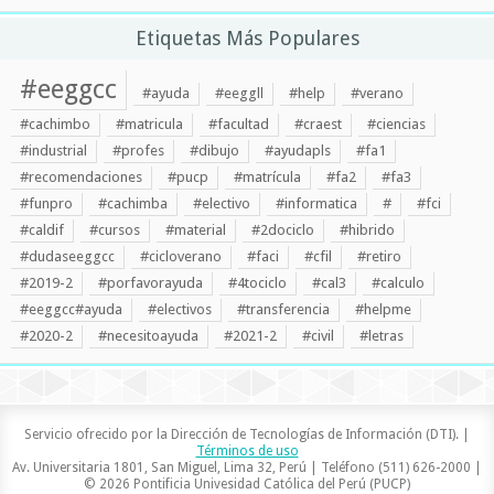
Etiquetas Más Populares
#eeggcc
#ayuda
#eeggll
#help
#verano
#cachimbo
#matricula
#facultad
#craest
#ciencias
#industrial
#profes
#dibujo
#ayudapls
#fa1
#recomendaciones
#pucp
#matrícula
#fa2
#fa3
#funpro
#cachimba
#electivo
#informatica
#
#fci
#caldif
#cursos
#material
#2dociclo
#hibrido
#dudaseeggcc
#cicloverano
#faci
#cfil
#retiro
#2019-2
#porfavorayuda
#4tociclo
#cal3
#calculo
#eeggcc#ayuda
#electivos
#transferencia
#helpme
#2020-2
#necesitoayuda
#2021-2
#civil
#letras
Servicio ofrecido por la Dirección de Tecnologías de Información (DTI). |
Términos de uso
Av. Universitaria 1801, San Miguel, Lima 32, Perú | Teléfono (511) 626-2000 |
© 2026 Pontificia Univesidad Católica del Perú (PUCP)