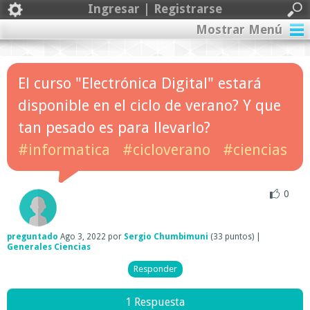
Ingresar | Registrarse
Mostrar Menú
El curso "Electrónica Digital" estará
disponible en el ciclo de verano? Y que
tan pesado es para llevarlo?
#informatica
#cicloverano
#ciencias
0
preguntado
Ago 3, 2022
por
Sergio Chumbimuni
(
33
puntos)
|
Generales Ciencias
1 Respuesta