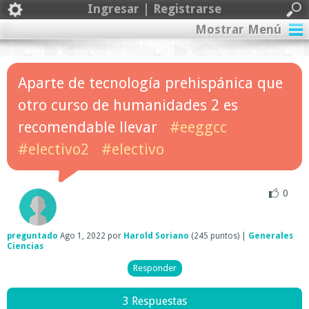
Ingresar | Registrarse
Mostrar Menú
Aparte de tecnología prehispánica que
otro curso de humanidades 2 es
recomendable llevar
#eeggcc
#electivo2
#electivo
0
preguntado
Ago 1, 2022
por
Harold Soriano
(
245
puntos)
|
Generales
Ciencias
3 Respuestas