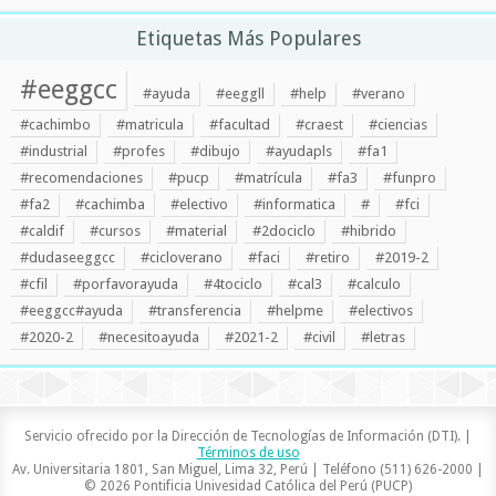
Etiquetas Más Populares
#eeggcc
#ayuda
#eeggll
#help
#verano
#cachimbo
#matricula
#facultad
#craest
#ciencias
#industrial
#profes
#dibujo
#ayudapls
#fa1
#recomendaciones
#pucp
#matrícula
#fa3
#funpro
#fa2
#cachimba
#electivo
#informatica
#
#fci
#caldif
#cursos
#material
#2dociclo
#hibrido
#dudaseeggcc
#cicloverano
#faci
#retiro
#2019-2
#cfil
#porfavorayuda
#4tociclo
#cal3
#calculo
#eeggcc#ayuda
#transferencia
#helpme
#electivos
#2020-2
#necesitoayuda
#2021-2
#civil
#letras
Servicio ofrecido por la Dirección de Tecnologías de Información (DTI). |
Términos de uso
Av. Universitaria 1801, San Miguel, Lima 32, Perú | Teléfono (511) 626-2000 |
© 2026 Pontificia Univesidad Católica del Perú (PUCP)