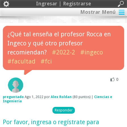
Ingresar | Registrarse
Mostrar Menú
¿Qué tal enseña el profesor Rocca en
Ingeco y qué otro profesor
recomiendan?
#2022-2
#ingeco
#facultad
#fci
0
preguntado
Ago 1, 2022
por
Alex Roldan
(
80
puntos)
|
Ciencias e
Ingeniería
Por favor,
ingresa
o
regístrate
para