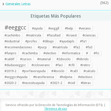
(562)
Generales Letras
Etiquetas Más Populares
#eeggcc
#ayuda
#eeggll
#help
#verano
#cachimbo
#matricula
#facultad
#craest
#ciencias
#industrial
#profes
#dibujo
#ayudapls
#fa1
#recomendaciones
#pucp
#matrícula
#fa2
#fa3
#funpro
#cachimba
#electivo
#informatica
#
#fci
#caldif
#cursos
#material
#2dociclo
#hibrido
#dudaseeggcc
#cicloverano
#faci
#cfil
#retiro
#2019-2
#porfavorayuda
#4tociclo
#cal3
#calculo
#eeggcc#ayuda
#transferencia
#helpme
#electivos
#2020-2
#necesitoayuda
#2021-2
#civil
#letras
Servicio ofrecido por la Dirección de Tecnologías de Información (DTI). |
Términos de uso