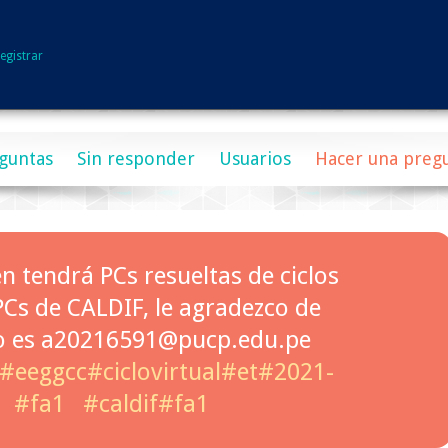
egistrar
guntas
Sin responder
Usuarios
Hacer una preg
n tendrá PCs resueltas de ciclos
PCs de CALDIF, le agradezco de
o es a20216591@pucp.edu.pe
#eeggcc#ciclovirtual#et#2021-
#fa1
#caldif#fa1