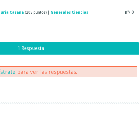
0
uria Casana
(
208
puntos)
|
Generales Ciencias
1 Respuesta
ístrate
para ver las respuestas.