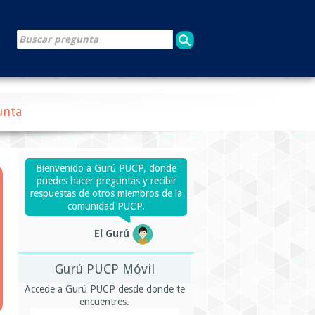
unta
Bienvenido a Gurú PUCP, donde
puedes hacer preguntas y recibir
respuestas de otros miembros de la
comunidad PUCP.
El Gurú
Gurú PUCP Móvil
Accede a Gurú PUCP desde donde te
encuentres.