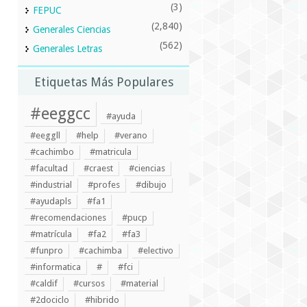
(3)
FEPUC
(2,840)
Generales Ciencias
(562)
Generales Letras
Etiquetas Más Populares
#eeggcc
#ayuda
#eeggll
#help
#verano
#cachimbo
#matricula
#facultad
#craest
#ciencias
#industrial
#profes
#dibujo
#ayudapls
#fa1
#recomendaciones
#pucp
#matrícula
#fa2
#fa3
#funpro
#cachimba
#electivo
#informatica
#
#fci
#caldif
#cursos
#material
#2dociclo
#hibrido