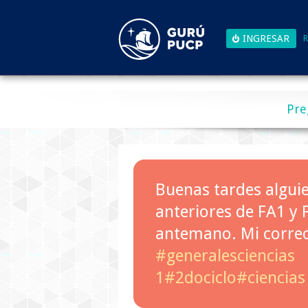
R
Pre
Buenas tardes alguie
anteriores de FA1 y 
antemano. Mi corre
#generalesciencias
1#2dociclo#ciencias