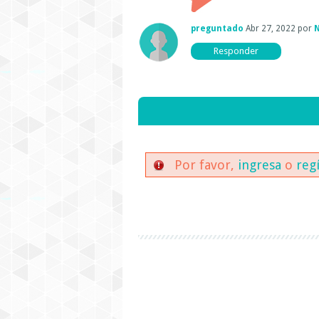
preguntado
Abr 27, 2022
por
N
Por favor,
ingresa
o
reg