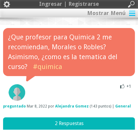
Ingresar | Registrarse
Mostrar Menú
¿Que profesor para Quimica 2 me
recomiendan, Morales o Robles?
Asimismo, ¿como es la tematica del
curso?
#quimica
+1
preguntado
Mar 8, 2022
por
Alejandra Gomez
(
143
puntos)
|
General
2 Respuestas