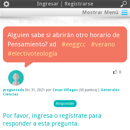
Ingresar | Registrarse
Mostrar Menú
Alguien sabe si abrirán otro horario de
Pensamiento? xd
#eeggcc
#verano
#electivoteología
0
preguntado
Dic 31, 2021
por
Cesar Villegas
(
30
puntos)
|
Generales
Ciencias
Por favor,
ingresa
o
regístrate
para
responder a esta pregunta.