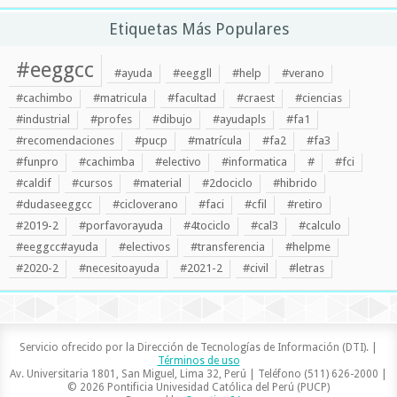
Etiquetas Más Populares
#eeggcc
#ayuda
#eeggll
#help
#verano
#cachimbo
#matricula
#facultad
#craest
#ciencias
#industrial
#profes
#dibujo
#ayudapls
#fa1
#recomendaciones
#pucp
#matrícula
#fa2
#fa3
#funpro
#cachimba
#electivo
#informatica
#
#fci
#caldif
#cursos
#material
#2dociclo
#hibrido
#dudaseeggcc
#cicloverano
#faci
#cfil
#retiro
#2019-2
#porfavorayuda
#4tociclo
#cal3
#calculo
#eeggcc#ayuda
#electivos
#transferencia
#helpme
#2020-2
#necesitoayuda
#2021-2
#civil
#letras
Servicio ofrecido por la Dirección de Tecnologías de Información (DTI). |
Términos de uso
Av. Universitaria 1801, San Miguel, Lima 32, Perú | Teléfono (511) 626-2000 |
© 2026 Pontificia Univesidad Católica del Perú (PUCP)