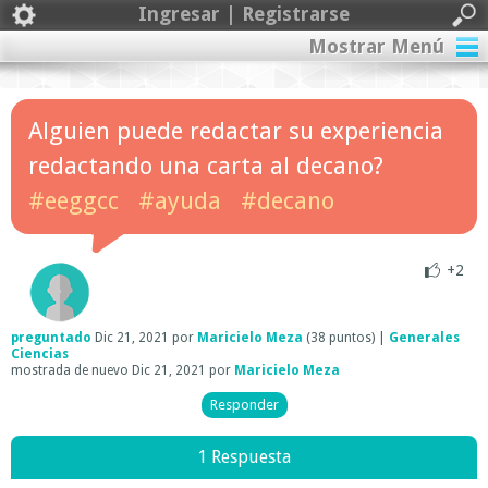
Ingresar | Registrarse
Mostrar Menú
Alguien puede redactar su experiencia
redactando una carta al decano?
#eeggcc
#ayuda
#decano
+2
preguntado
Dic 21, 2021
por
Maricielo Meza
(
38
puntos)
|
Generales
Ciencias
mostrada de nuevo
Dic 21, 2021
por
Maricielo Meza
1 Respuesta