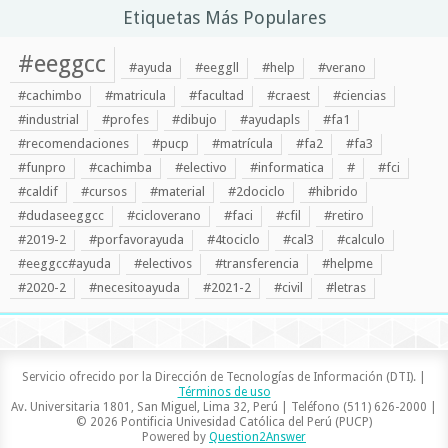
Etiquetas Más Populares
#eeggcc
#ayuda
#eeggll
#help
#verano
#cachimbo
#matricula
#facultad
#craest
#ciencias
#industrial
#profes
#dibujo
#ayudapls
#fa1
#recomendaciones
#pucp
#matrícula
#fa2
#fa3
#funpro
#cachimba
#electivo
#informatica
#
#fci
#caldif
#cursos
#material
#2dociclo
#hibrido
#dudaseeggcc
#cicloverano
#faci
#cfil
#retiro
#2019-2
#porfavorayuda
#4tociclo
#cal3
#calculo
#eeggcc#ayuda
#electivos
#transferencia
#helpme
#2020-2
#necesitoayuda
#2021-2
#civil
#letras
Servicio ofrecido por la Dirección de Tecnologías de Información (DTI). |
Términos de uso
Av. Universitaria 1801, San Miguel, Lima 32, Perú | Teléfono (511) 626-2000 |
© 2026 Pontificia Univesidad Católica del Perú (PUCP)
Powered by
Question2Answer