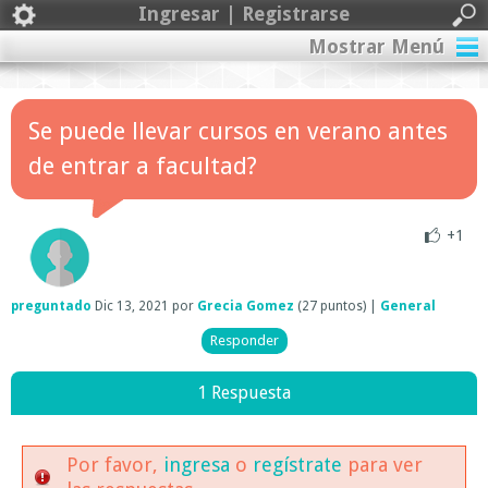
Ingresar | Registrarse
Mostrar Menú
Se puede llevar cursos en verano antes
de entrar a facultad?
+1
preguntado
Dic 13, 2021
por
Grecia Gomez
(
27
puntos)
|
General
1 Respuesta
Por favor,
ingresa
o
regístrate
para ver