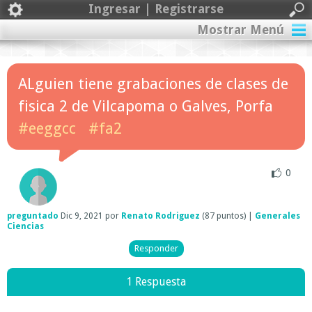
Ingresar | Registrarse
Mostrar Menú
ALguien tiene grabaciones de clases de
fisica 2 de Vilcapoma o Galves, Porfa
#eeggcc
#fa2
0
preguntado
Dic 9, 2021
por
Renato Rodriguez
(
87
puntos)
|
Generales
Ciencias
1 Respuesta