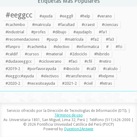
Etiquetas Más Populares
#eeggcc
#ayuda
#eeggll
#help
#verano
#cachimbo
#matricula
#facultad
#craest
#ciencias
#industrial
#profes
#dibujo
#ayudapls
#fa1
#recomendaciones
#pucp
#matrícula
#fa2
#fa3
#funpro
#cachimba
#electivo
#informatica
#
#fci
#caldif
#cursos
#material
#2dociclo
#hibrido
#dudaseeggcc
#cicloverano
#faci
#cfil
#retiro
#2019-2
#porfavorayuda
#4tociclo
#cal3
#calculo
#eeggcc#ayuda
#electivos
#transferencia
#helpme
#2020-2
#necesitoayuda
#2021-2
#civil
#letras
Servicio ofrecido por la Dirección de Tecnologías de Información (DTI). |
Términos de uso
Av. Universitaria 1801, San Miguel, Lima 32, Perú | Teléfono (511) 626-2000 |
© 2026 Pontificia Univesidad Católica del Perú (PUCP)
Powered by
Question2Answer