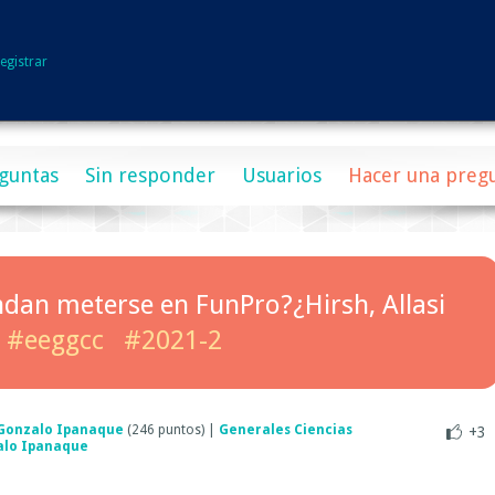
egistrar
guntas
Sin responder
Usuarios
Hacer una preg
dan meterse en FunPro?¿Hirsh, Allasi
#eeggcc
#2021-2
Gonzalo Ipanaque
(
246
puntos)
|
Generales Ciencias
+3
alo Ipanaque