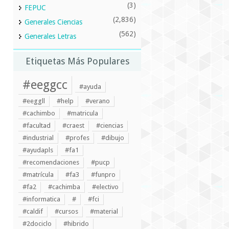
(3)
FEPUC
(2,836)
Generales Ciencias
(562)
Generales Letras
Etiquetas Más Populares
#eeggcc
#ayuda
#eeggll
#help
#verano
#cachimbo
#matricula
#facultad
#craest
#ciencias
#industrial
#profes
#dibujo
#ayudapls
#fa1
#recomendaciones
#pucp
#matrícula
#fa3
#funpro
#fa2
#cachimba
#electivo
#informatica
#
#fci
#caldif
#cursos
#material
#2dociclo
#hibrido