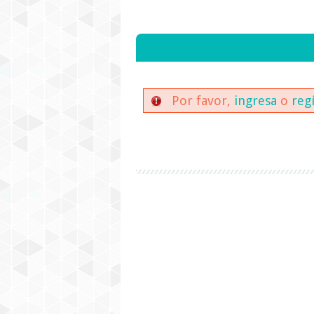
Por favor,
ingresa
o
reg