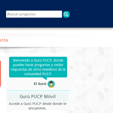
unta
Bienvenido a Gurú PUCP, donde
puedes hacer preguntas y recibir
respuestas de otros miembros de la
comunidad PUCP.
El Gurú
Gurú PUCP Móvil
Accede a Gurú PUCP desde donde te
encuentres.