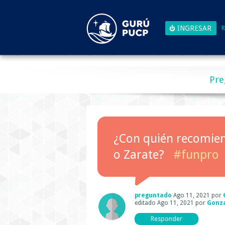
R
Pre
¿Con quién recomien
o Zarate?
#funpro
preguntado
Ago 11, 2021
por
editado
Ago 11, 2021
por
Gonz