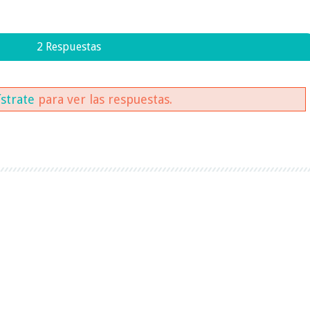
2 Respuestas
ístrate
para ver las respuestas.