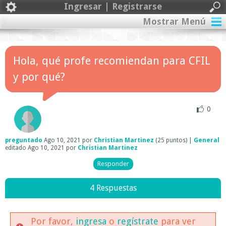
Ingresar | Registrarse
Mostrar Menú
Hola, qué profe recomiendan para CFIL
y por qué?
0
preguntado
Ago 10, 2021
por
Christian Martinez
(
25
puntos)
|
General
editado
Ago 10, 2021
por
Christian Martinez
4 Respuestas
Por favor,
ingresa
o
regístrate
para ver