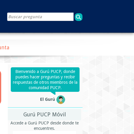
unta
Bienvenido a Gurú PUCP, donde
puedes hacer preguntas y recibir
respuestas de otros miembros de la
comunidad PUCP.
El Gurú
Gurú PUCP Móvil
Accede a Gurú PUCP desde donde te
encuentres.