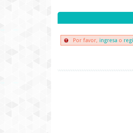
Por favor,
ingresa
o
reg