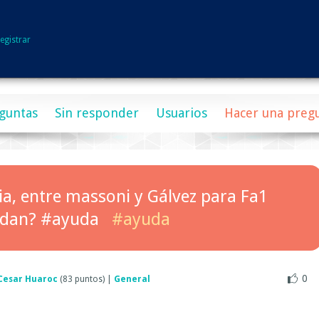
egistrar
guntas
Sin responder
Usuarios
Hacer una preg
ia, entre massoni y Gálvez para Fa1
ndan? #ayuda
#ayuda
0
Cesar Huaroc
(
83
puntos)
|
General