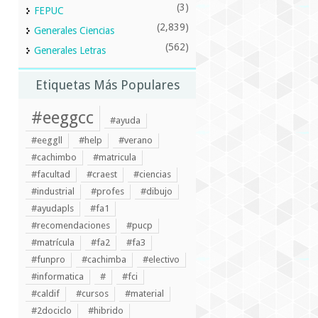
(3)
FEPUC
(2,839)
Generales Ciencias
(562)
Generales Letras
Etiquetas Más Populares
#eeggcc
#ayuda
#eeggll
#help
#verano
#cachimbo
#matricula
#facultad
#craest
#ciencias
#industrial
#profes
#dibujo
#ayudapls
#fa1
#recomendaciones
#pucp
#matrícula
#fa2
#fa3
#funpro
#cachimba
#electivo
#informatica
#
#fci
#caldif
#cursos
#material
#2dociclo
#hibrido