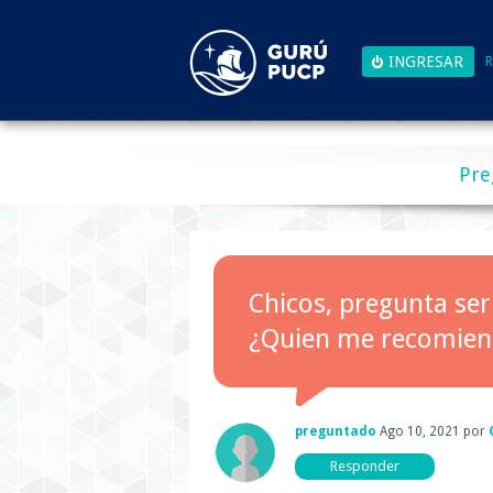
R
Pre
Chicos, pregunta ser
¿Quien me recomie
preguntado
Ago 10, 2021
por