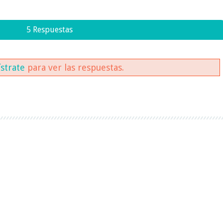
5 Respuestas
ístrate
para ver las respuestas.