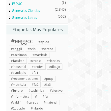
(3)
FEPUC
(2,840)
Generales Ciencias
(562)
Generales Letras
Etiquetas Más Populares
#eeggcc
#ayuda
#eeggll
#help
#verano
#cachimbo
#matricula
#facultad
#craest
#ciencias
#industrial
#profes
#dibujo
#ayudapls
#fa1
#recomendaciones
#pucp
#matrícula
#fa2
#fa3
#funpro
#cachimba
#electivo
#informatica
#
#fci
#caldif
#cursos
#material
#2dociclo
#hibrido