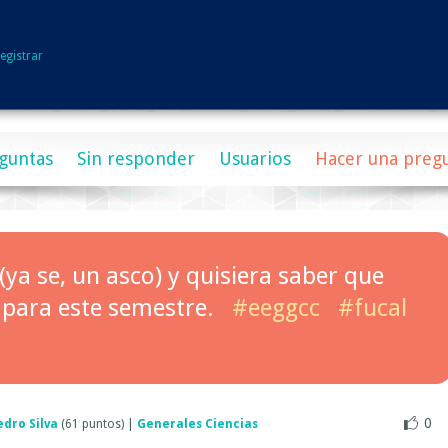
egistrar
guntas
Sin responder
Usuarios
Hacer una preg
(ya se, un asco) y quisiera saber que
para este semestre.
#eeggcc
#fucal
0
edro Silva
(
61
puntos)
|
Generales Ciencias