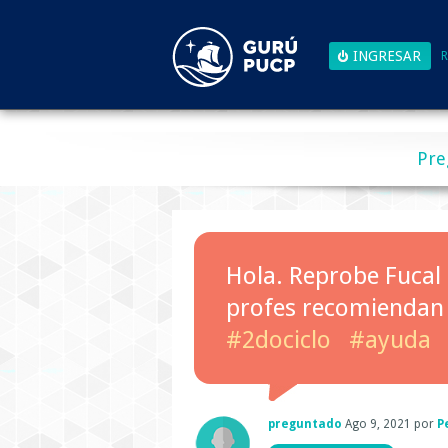
R
Pre
Hola. Reprobe Fucal 
profes recomiendan 
#2dociclo
#ayuda
preguntado
Ago 9, 2021
por
P