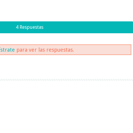
4 Respuestas
ístrate
para ver las respuestas.