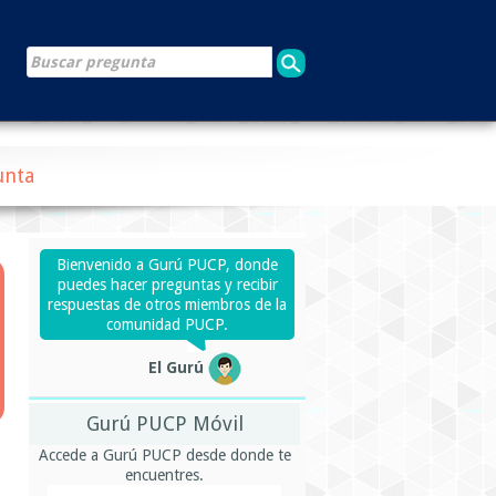
unta
Bienvenido a Gurú PUCP, donde
puedes hacer preguntas y recibir
respuestas de otros miembros de la
comunidad PUCP.
El Gurú
Gurú PUCP Móvil
Accede a Gurú PUCP desde donde te
encuentres.