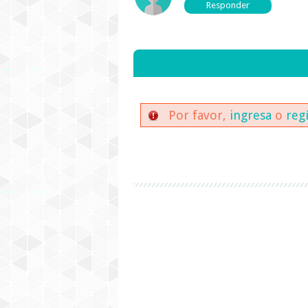
Por favor,
ingresa
o
reg