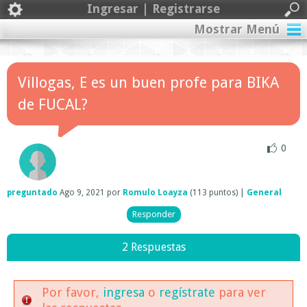
Ingresar | Registrarse
Mostrar Menú
Villogas, E es un buen profe para BIKA
de FUCAL?
0
preguntado
Ago 9, 2021
por
Romulo Loayza
(
113
puntos)
|
General
2 Respuestas
Por favor,
ingresa
o
regístrate
para ver