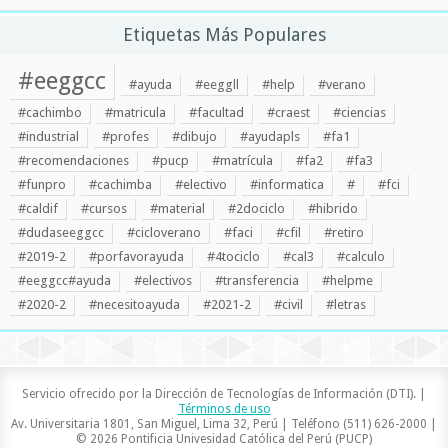
Etiquetas Más Populares
#eeggcc
#ayuda
#eeggll
#help
#verano
#cachimbo
#matricula
#facultad
#craest
#ciencias
#industrial
#profes
#dibujo
#ayudapls
#fa1
#recomendaciones
#pucp
#matrícula
#fa2
#fa3
#funpro
#cachimba
#electivo
#informatica
#
#fci
#caldif
#cursos
#material
#2dociclo
#hibrido
#dudaseeggcc
#cicloverano
#faci
#cfil
#retiro
#2019-2
#porfavorayuda
#4tociclo
#cal3
#calculo
#eeggcc#ayuda
#electivos
#transferencia
#helpme
#2020-2
#necesitoayuda
#2021-2
#civil
#letras
Servicio ofrecido por la Dirección de Tecnologías de Información (DTI). |
Términos de uso
Av. Universitaria 1801, San Miguel, Lima 32, Perú | Teléfono (511) 626-2000 |
© 2026 Pontificia Univesidad Católica del Perú (PUCP)