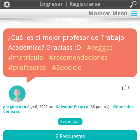
Ingresar | Registrarse
Mostrar Menú
¿Cuál es el mejor profesor de Trabajo
Académico? Graciass :D
#eeggcc
#matrícula
#recomendaciones
#profesores
#2dociclo
0
preguntado
Ago 6, 2021
por
Salvador Pizarro
(
68
puntos)
|
Generales
Ciencias
2 Respuestas