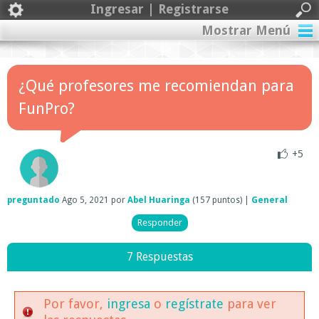
Ingresar | Registrarse
Mostrar Menú
¿Qué profesores me recomiendan para
FunPro?
+5
preguntado
Ago 5, 2021
por
Abel Huaringa
(
157
puntos)
|
General
7 Respuestas
Por favor,
ingresa
o
regístrate
para ver