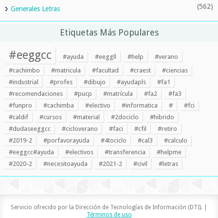
(562)
Generales Letras
Etiquetas Más Populares
#eeggcc
#ayuda
#eeggll
#help
#verano
#cachimbo
#matricula
#facultad
#craest
#ciencias
#industrial
#profes
#dibujo
#ayudapls
#fa1
#recomendaciones
#pucp
#matrícula
#fa2
#fa3
#funpro
#cachimba
#electivo
#informatica
#
#fci
#caldif
#cursos
#material
#2dociclo
#hibrido
#dudaseeggcc
#cicloverano
#faci
#cfil
#retiro
#2019-2
#porfavorayuda
#4tociclo
#cal3
#calculo
#eeggcc#ayuda
#electivos
#transferencia
#helpme
#2020-2
#necesitoayuda
#2021-2
#civil
#letras
Servicio ofrecido por la Dirección de Tecnologías de Información (DTI). |
Términos de uso