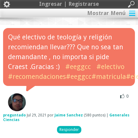
Ingresar | Registrarse
Mostrar Menú
Qué electivo de teología y religión
recomiendan llevar??? Que no sea tan
demandante , no importa si pide
Craest .Gracias :)
#eeggcc
#electivo
#recomendaciones#eeggcc#matricula#ele
0
preguntado
Jul 29, 2021
por
Jaime Sanchez
(
580
puntos)
|
Generales
Ciencias