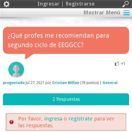
Ingresar | Registrarse
Mostrar Menú
¿Qué profes me recomiendan para
segundo ciclo de EEGGCC?
+1
preguntado
Jul 27, 2021
por
Cristian Millan
(
78
puntos)
|
General
2 Respuestas
Por favor,
ingresa
o
regístrate
para ver
las respuestas.