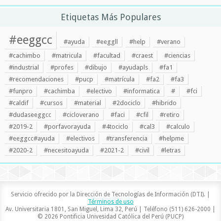
Etiquetas Más Populares
#eeggcc
#ayuda
#eeggll
#help
#verano
#cachimbo
#matricula
#facultad
#craest
#ciencias
#industrial
#profes
#dibujo
#ayudapls
#fa1
#recomendaciones
#pucp
#matrícula
#fa2
#fa3
#funpro
#cachimba
#electivo
#informatica
#
#fci
#caldif
#cursos
#material
#2dociclo
#hibrido
#dudaseeggcc
#cicloverano
#faci
#cfil
#retiro
#2019-2
#porfavorayuda
#4tociclo
#cal3
#calculo
#eeggcc#ayuda
#electivos
#transferencia
#helpme
#2020-2
#necesitoayuda
#2021-2
#civil
#letras
Servicio ofrecido por la Dirección de Tecnologías de Información (DTI). |
Términos de uso
Av. Universitaria 1801, San Miguel, Lima 32, Perú | Teléfono (511) 626-2000 |
© 2026 Pontificia Univesidad Católica del Perú (PUCP)