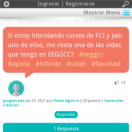
Ingresar | Registrarse
Mostrar Menú
Si estoy hibridando cursos de FCI y jalo
uno de ellos, me resta una de las vidas
que tengo en EEGGCC?
#eeggcc
#ayuda
#hibrido
#vidas
#facultad
+3
preguntado
Jun 25, 2021
por
Flavio Aguirre
(
128
puntos)
|
Generales
Ciencias
1 Respuesta