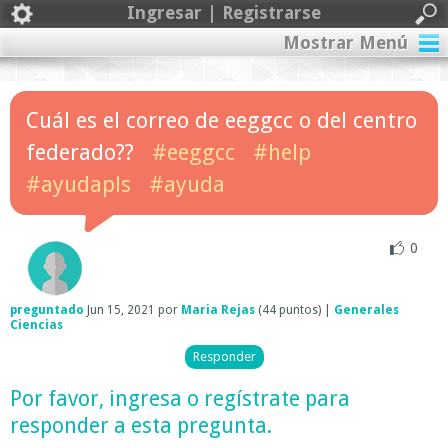
Ingresar | Registrarse
Mostrar Menú
Cuál es el correo de eeggcc o del centro
federado??
#eeggcc
#help
#ayudapls
#ayuda
0
preguntado
Jun 15, 2021
por
Maria Rejas
(
44
puntos)
|
Generales
Ciencias
Por favor,
ingresa
o
regístrate
para
responder a esta pregunta.