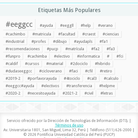
Etiquetas Más Populares
#eeggcc
#ayuda
#eeggll
#help
#verano
#cachimbo
#matricula
#facultad
#craest
#ciencias
#industrial
#profes
#dibujo
#ayudapls
#fa1
#recomendaciones
#pucp
#matrícula
#fa2
#fa3
#funpro
#cachimba
#electivo
#informatica
#
#fci
#caldif
#cursos
#material
#2dociclo
#hibrido
#dudaseeggcc
#cicloverano
#faci
#cfil
#retiro
#2019-2
#porfavorayuda
#4tociclo
#cal3
#calculo
#eeggcc#ayuda
#electivos
#transferencia
#helpme
#2020-2
#necesitoayuda
#2021-2
#civil
#letras
Servicio ofrecido por la Dirección de Tecnologías de Información (DTI). |
Términos de uso
Av. Universitaria 1801, San Miguel, Lima 32, Perú | Teléfono (511) 626-2000 |
© 2026 Pontificia Univesidad Católica del Perú (PUCP)