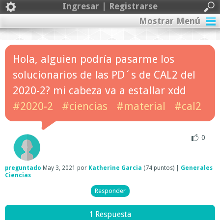
Ingresar | Registrarse
Mostrar Menú
Hola, alguien podría pasarme los
solucionarios de las PD´s de CAL2 del
2020-2? mi cabeza va a estallar xdd
#2020-2
#ciencias
#material
#cal2
0
preguntado
May 3, 2021
por
Katherine Garcia
(
74
puntos)
|
Generales
Ciencias
1 Respuesta