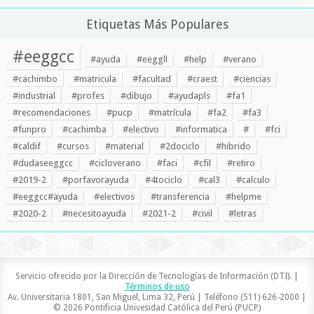
Etiquetas Más Populares
#eeggcc
#ayuda
#eeggll
#help
#verano
#cachimbo
#matricula
#facultad
#craest
#ciencias
#industrial
#profes
#dibujo
#ayudapls
#fa1
#recomendaciones
#pucp
#matrícula
#fa2
#fa3
#funpro
#cachimba
#electivo
#informatica
#
#fci
#caldif
#cursos
#material
#2dociclo
#hibrido
#dudaseeggcc
#cicloverano
#faci
#cfil
#retiro
#2019-2
#porfavorayuda
#4tociclo
#cal3
#calculo
#eeggcc#ayuda
#electivos
#transferencia
#helpme
#2020-2
#necesitoayuda
#2021-2
#civil
#letras
Servicio ofrecido por la Dirección de Tecnologías de Información (DTI). |
Términos de uso
Av. Universitaria 1801, San Miguel, Lima 32, Perú | Teléfono (511) 626-2000 |
© 2026 Pontificia Univesidad Católica del Perú (PUCP)