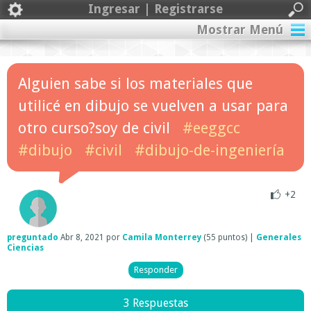
Ingresar | Registrarse
Mostrar Menú
Alguien sabe si los materiales que
utilicé en dibujo se vuelven a usar para
otro curso?soy de civil
#eeggcc
#dibujo
#civil
#dibujo-de-ingeniería
+2
preguntado
Abr 8, 2021
por
Camila Monterrey
(
55
puntos)
|
Generales
Ciencias
3 Respuestas