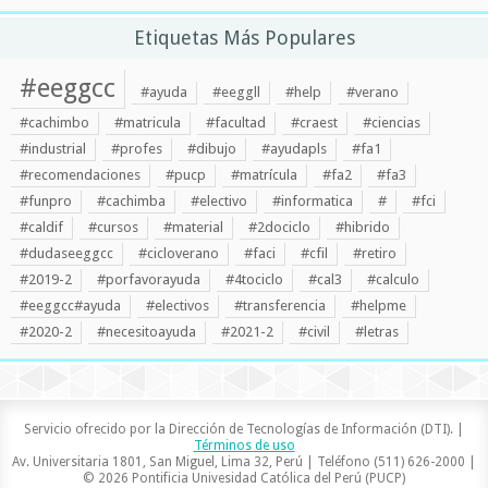
Etiquetas Más Populares
#eeggcc
#ayuda
#eeggll
#help
#verano
#cachimbo
#matricula
#facultad
#craest
#ciencias
#industrial
#profes
#dibujo
#ayudapls
#fa1
#recomendaciones
#pucp
#matrícula
#fa2
#fa3
#funpro
#cachimba
#electivo
#informatica
#
#fci
#caldif
#cursos
#material
#2dociclo
#hibrido
#dudaseeggcc
#cicloverano
#faci
#cfil
#retiro
#2019-2
#porfavorayuda
#4tociclo
#cal3
#calculo
#eeggcc#ayuda
#electivos
#transferencia
#helpme
#2020-2
#necesitoayuda
#2021-2
#civil
#letras
Servicio ofrecido por la Dirección de Tecnologías de Información (DTI). |
Términos de uso
Av. Universitaria 1801, San Miguel, Lima 32, Perú | Teléfono (511) 626-2000 |
© 2026 Pontificia Univesidad Católica del Perú (PUCP)