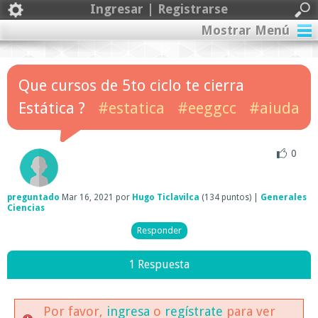
Ingresar | Registrarse
Mostrar Menú
Que cursos de 5to ciclo te cierra
Estática ?
#estatica
#eeggcc
#aiuda
0
preguntado
Mar 16, 2021
por
Hugo Ticlavilca
(
134
puntos)
|
Generales
Ciencias
1 Respuesta
Por favor,
ingresa
o
regístrate
para ver