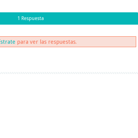
1 Respuesta
ístrate
para ver las respuestas.