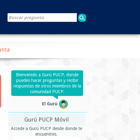
unta
Bienvenido a Gurú PUCP, donde
puedes hacer preguntas y recibir
respuestas de otros miembros de la
comunidad PUCP.
El Gurú
Gurú PUCP Móvil
Accede a Gurú PUCP desde donde te
encuentres.