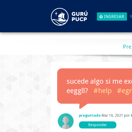
R
Pre
sucede algo si me ex
eeggll?
#help
#egr
preguntado
Mar 16, 2021
por