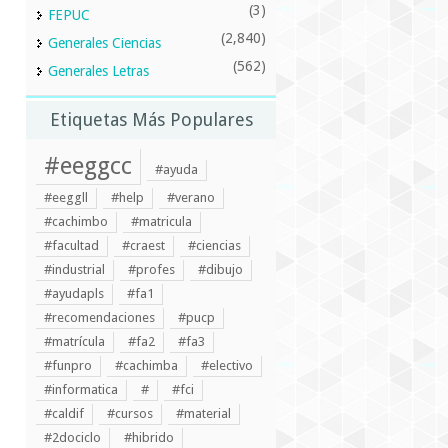
(3)
FEPUC
(2,840)
Generales Ciencias
(562)
Generales Letras
Etiquetas Más Populares
#eeggcc
#ayuda
#eeggll
#help
#verano
#cachimbo
#matricula
#facultad
#craest
#ciencias
#industrial
#profes
#dibujo
#ayudapls
#fa1
#recomendaciones
#pucp
#matrícula
#fa2
#fa3
#funpro
#cachimba
#electivo
#informatica
#
#fci
#caldif
#cursos
#material
#2dociclo
#hibrido