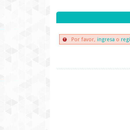
Por favor,
ingresa
o
reg