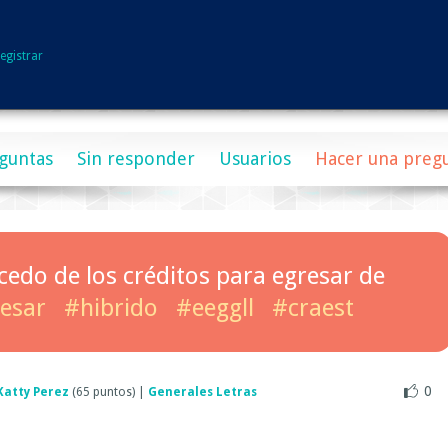
egistrar
guntas
Sin responder
Usuarios
Hacer una preg
cedo de los créditos para egresar de
esar
#hibrido
#eeggll
#craest
0
Katty Perez
(
65
puntos)
|
Generales Letras