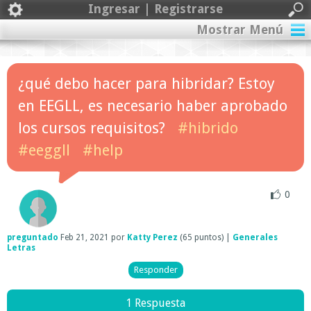
Ingresar | Registrarse
Mostrar Menú
¿qué debo hacer para hibridar? Estoy
en EEGLL, es necesario haber aprobado
los cursos requisitos?
#hibrido
#eeggll
#help
0
preguntado
Feb 21, 2021
por
Katty Perez
(
65
puntos)
|
Generales
Letras
1 Respuesta