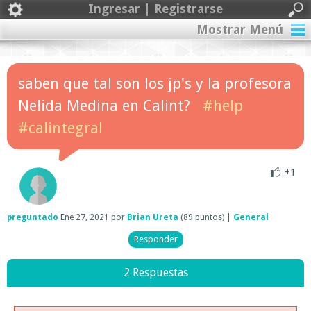
Ingresar | Registrarse
Mostrar Menú
saben que tal son los jp's y la profesora
Nelida Medina en Calint?
#help
#calintegral
+1
preguntado
Ene 27, 2021
por
Brian Ureta
(
89
puntos)
|
General
2 Respuestas