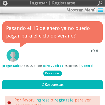
Ingresar | Registrarse
Mostrar Menú
Pasando el 15 de enero ya no puedo
pagar para el ciclo de verano?
0
preguntado
Ene 15, 2021
por
Jairo Cuadros
(
75
puntos)
|
General
2 Respuestas
Por favor,
ingresa
o
regístrate
para ver