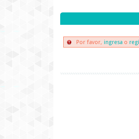
Por favor,
ingresa
o
reg