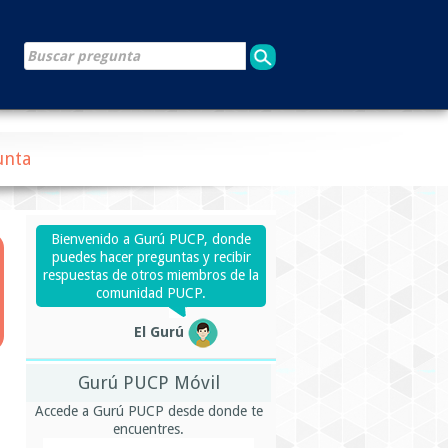
unta
Bienvenido a Gurú PUCP, donde
puedes hacer preguntas y recibir
respuestas de otros miembros de la
comunidad PUCP.
El Gurú
Gurú PUCP Móvil
Accede a Gurú PUCP desde donde te
encuentres.