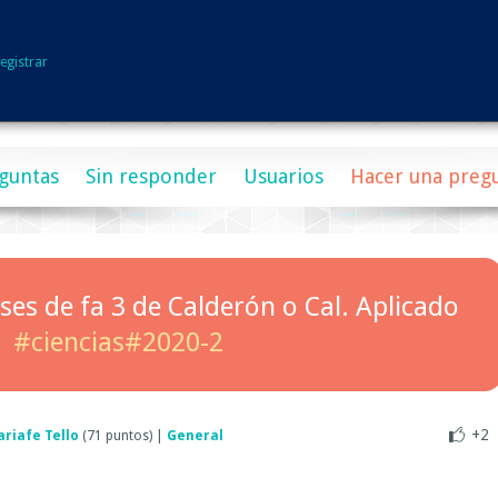
egistrar
guntas
Sin responder
Usuarios
Hacer una preg
ases de fa 3 de Calderón o Cal. Aplicado
#ciencias#2020-2
+2
riafe Tello
(
71
puntos)
|
General