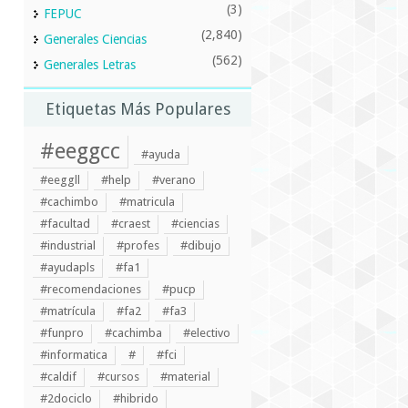
(3)
FEPUC
(2,840)
Generales Ciencias
(562)
Generales Letras
Etiquetas Más Populares
#eeggcc
#ayuda
#eeggll
#help
#verano
#cachimbo
#matricula
#facultad
#craest
#ciencias
#industrial
#profes
#dibujo
#ayudapls
#fa1
#recomendaciones
#pucp
#matrícula
#fa2
#fa3
#funpro
#cachimba
#electivo
#informatica
#
#fci
#caldif
#cursos
#material
#2dociclo
#hibrido