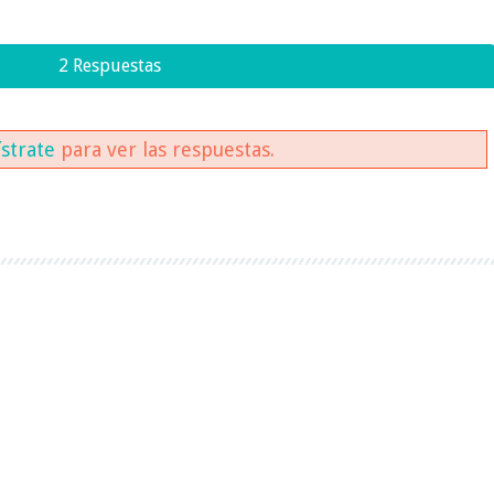
2 Respuestas
ístrate
para ver las respuestas.