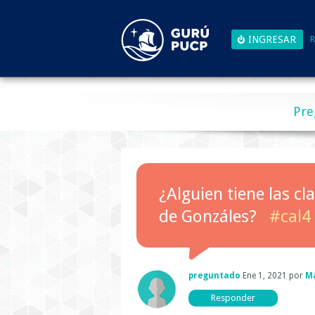
R
Pre
¿Alguien tiene las cl
de Gonzáles?
#cal4
preguntado
Ene 1, 2021
por
Ma