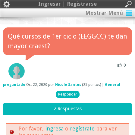
Ingresar | Registrarse
Mostrar Menú
Qué cursos de 1er ciclo (EEGGCC) te dan
mayor craest?
0
preguntado
Oct 22, 2020
por
Nicole Santos
(
25
puntos)
|
General
2 Respuestas
Por favor,
ingresa
o
regístrate
para ver