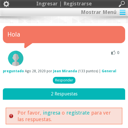
Ingresar | Registrarse
Mostrar Menú
Hola
0
preguntado
Ago 28, 2020
por
Jean Miranda
(
133
puntos)
|
General
2 Respuestas
Por favor,
ingresa
o
regístrate
para ver
las respuestas.