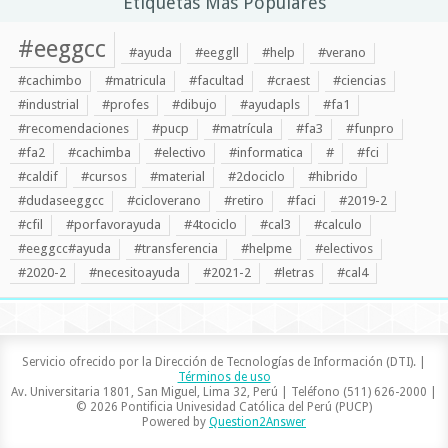
Etiquetas Más Populares
#eeggcc
#ayuda
#eeggll
#help
#verano
#cachimbo
#matricula
#facultad
#craest
#ciencias
#industrial
#profes
#dibujo
#ayudapls
#fa1
#recomendaciones
#pucp
#matrícula
#fa3
#funpro
#fa2
#cachimba
#electivo
#informatica
#
#fci
#caldif
#cursos
#material
#2dociclo
#hibrido
#dudaseeggcc
#cicloverano
#retiro
#faci
#2019-2
#cfil
#porfavorayuda
#4tociclo
#cal3
#calculo
#eeggcc#ayuda
#transferencia
#helpme
#electivos
#2020-2
#necesitoayuda
#2021-2
#letras
#cal4
Servicio ofrecido por la Dirección de Tecnologías de Información (DTI). |
Términos de uso
Av. Universitaria 1801, San Miguel, Lima 32, Perú | Teléfono (511) 626-2000 |
© 2026 Pontificia Univesidad Católica del Perú (PUCP)
Powered by
Question2Answer