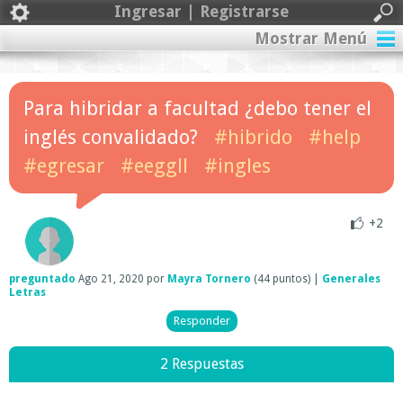
Ingresar | Registrarse
Mostrar Menú
Para hibridar a facultad ¿debo tener el
inglés convalidado?
#hibrido
#help
#egresar
#eeggll
#ingles
+2
preguntado
Ago 21, 2020
por
Mayra Tornero
(
44
puntos)
|
Generales
Letras
2 Respuestas