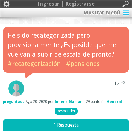
Ingresar | Registrarse
Mostrar Menú
He sido recategorizada pero
provisionalmente ¿Es posible que me
vuelvan a subir de escala de pronto?
#recategorización
#pensiones
+2
preguntado
Ago 20, 2020
por
Jimena Mamani
(
29
puntos)
|
General
1 Respuesta