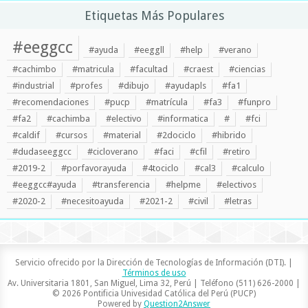
Etiquetas Más Populares
#eeggcc
#ayuda
#eeggll
#help
#verano
#cachimbo
#matricula
#facultad
#craest
#ciencias
#industrial
#profes
#dibujo
#ayudapls
#fa1
#recomendaciones
#pucp
#matrícula
#fa3
#funpro
#fa2
#cachimba
#electivo
#informatica
#
#fci
#caldif
#cursos
#material
#2dociclo
#hibrido
#dudaseeggcc
#cicloverano
#faci
#cfil
#retiro
#2019-2
#porfavorayuda
#4tociclo
#cal3
#calculo
#eeggcc#ayuda
#transferencia
#helpme
#electivos
#2020-2
#necesitoayuda
#2021-2
#civil
#letras
Servicio ofrecido por la Dirección de Tecnologías de Información (DTI). |
Términos de uso
Av. Universitaria 1801, San Miguel, Lima 32, Perú | Teléfono (511) 626-2000 |
© 2026 Pontificia Univesidad Católica del Perú (PUCP)
Powered by
Question2Answer