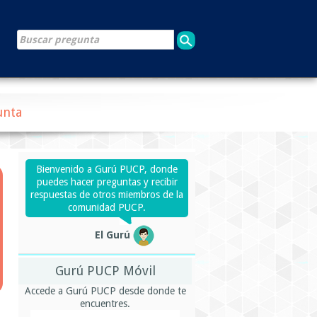
unta
Bienvenido a Gurú PUCP, donde
puedes hacer preguntas y recibir
respuestas de otros miembros de la
comunidad PUCP.
El Gurú
Gurú PUCP Móvil
Accede a Gurú PUCP desde donde te
encuentres.