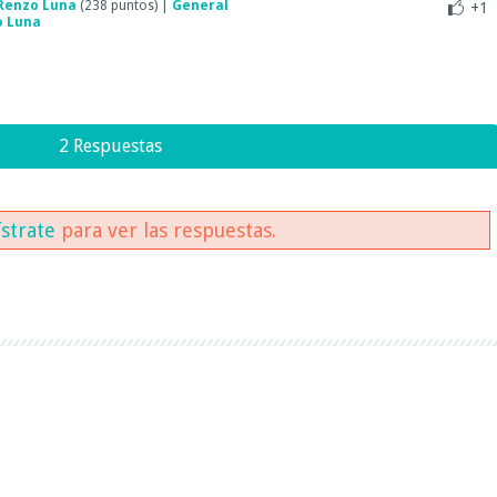
Renzo Luna
(
238
puntos)
|
General
+1
o Luna
2 Respuestas
ístrate
para ver las respuestas.