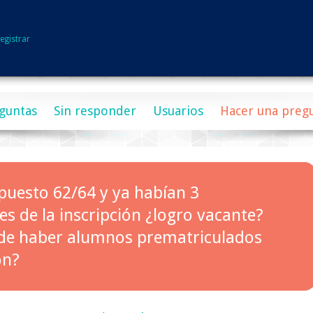
egistrar
guntas
Sin responder
Usuarios
Hacer una preg
 puesto 62/64 y ya habían 3
s de la inscripción ¿logro vacante?
e haber alumnos prematriculados
on?