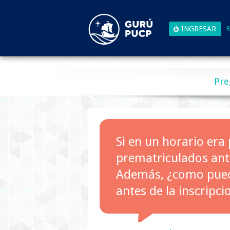
R
Pre
Si en un horario era
prematriculados ante
Además, ¿como pued
antes de la inscripci