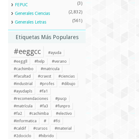
(3)
FEPUC
(2,832)
Generales Ciencias
(561)
Generales Letras
Etiquetas Más Populares
#eeggcc
#ayuda
#eeggll
#help
#verano
#cachimbo
#matricula
#facultad
#craest
#ciencias
#industrial
#profes
#dibujo
#ayudapls
#fa1
#recomendaciones
#pucp
#matrícula
#fa3
#funpro
#fa2
#cachimba
#electivo
#informatica
#
#fci
#caldif
#cursos
#material
#2dociclo
#hibrido