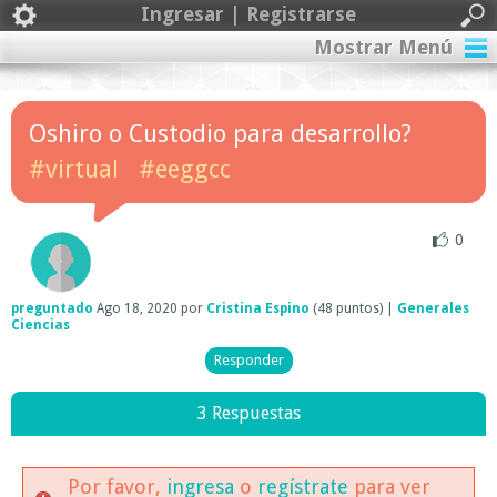
Ingresar | Registrarse
Mostrar Menú
Oshiro o Custodio para desarrollo?
#virtual
#eeggcc
0
preguntado
Ago 18, 2020
por
Cristina Espino
(
48
puntos)
|
Generales
Ciencias
3 Respuestas
Por favor,
ingresa
o
regístrate
para ver