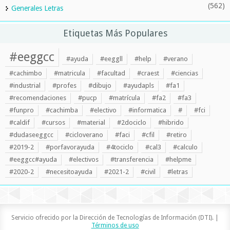
(562)
Generales Letras
Etiquetas Más Populares
#eeggcc
#ayuda
#eeggll
#help
#verano
#cachimbo
#matricula
#facultad
#craest
#ciencias
#industrial
#profes
#dibujo
#ayudapls
#fa1
#recomendaciones
#pucp
#matrícula
#fa2
#fa3
#funpro
#cachimba
#electivo
#informatica
#
#fci
#caldif
#cursos
#material
#2dociclo
#hibrido
#dudaseeggcc
#cicloverano
#faci
#cfil
#retiro
#2019-2
#porfavorayuda
#4tociclo
#cal3
#calculo
#eeggcc#ayuda
#electivos
#transferencia
#helpme
#2020-2
#necesitoayuda
#2021-2
#civil
#letras
Servicio ofrecido por la Dirección de Tecnologías de Información (DTI). |
Términos de uso