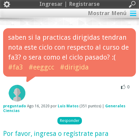
Ingresar | Registrarse
Mostrar Menú
saben si la practicas dirigidas tendran
nota este ciclo con respecto al curso de
fa3? o sera como el ciclo pasado? :(
#fa3
#eeggcc
#dirigida
0
preguntado
Ago 16, 2020
por
Luis Matos
(
351
puntos)
|
Generales
Ciencias
Por favor,
ingresa
o
regístrate
para