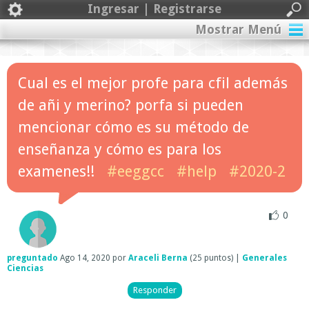
Ingresar | Registrarse
Mostrar Menú
Cual es el mejor profe para cfil además
de añi y merino? porfa si pueden
mencionar cómo es su método de
enseñanza y cómo es para los
examenes!!
#eeggcc
#help
#2020-2
0
preguntado
Ago 14, 2020
por
Araceli Berna
(
25
puntos)
|
Generales
Ciencias