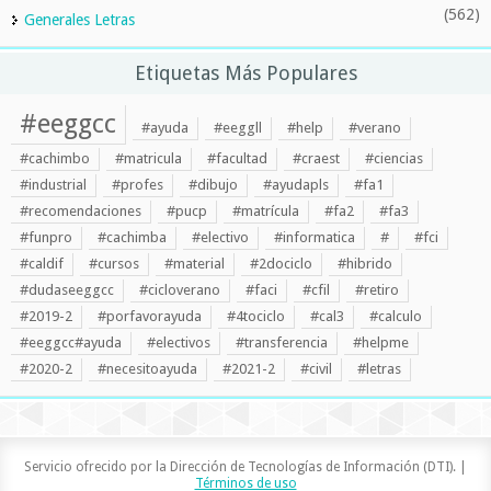
(562)
Generales Letras
Etiquetas Más Populares
#eeggcc
#ayuda
#eeggll
#help
#verano
#cachimbo
#matricula
#facultad
#craest
#ciencias
#industrial
#profes
#dibujo
#ayudapls
#fa1
#recomendaciones
#pucp
#matrícula
#fa2
#fa3
#funpro
#cachimba
#electivo
#informatica
#
#fci
#caldif
#cursos
#material
#2dociclo
#hibrido
#dudaseeggcc
#cicloverano
#faci
#cfil
#retiro
#2019-2
#porfavorayuda
#4tociclo
#cal3
#calculo
#eeggcc#ayuda
#electivos
#transferencia
#helpme
#2020-2
#necesitoayuda
#2021-2
#civil
#letras
Servicio ofrecido por la Dirección de Tecnologías de Información (DTI). |
Términos de uso