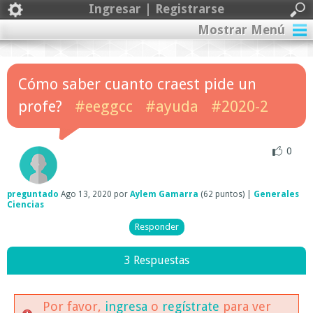
Ingresar | Registrarse
Mostrar Menú
Cómo saber cuanto craest pide un
profe?
#eeggcc
#ayuda
#2020-2
0
preguntado
Ago 13, 2020
por
Aylem Gamarra
(
62
puntos)
|
Generales
Ciencias
3 Respuestas
Por favor,
ingresa
o
regístrate
para ver