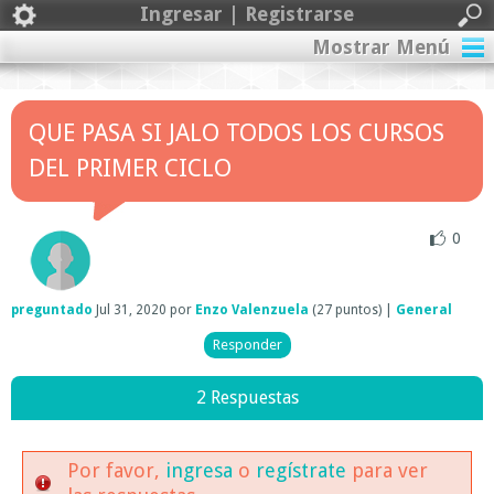
Ingresar | Registrarse
Mostrar Menú
QUE PASA SI JALO TODOS LOS CURSOS
DEL PRIMER CICLO
0
preguntado
Jul 31, 2020
por
Enzo Valenzuela
(
27
puntos)
|
General
2 Respuestas
Por favor,
ingresa
o
regístrate
para ver